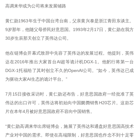
高调来华或为公司将来发展铺路
黄仁勋1963年生于中国台湾台南，父亲黄兴泰是浙江青田东谈主。
9岁那年，他随父母侨民好意思国。1993年2月17日，黄仁勋在我方
30岁生辰那天创立了英伟达公司。
他在链博会开幕式致辞中先容了英伟达的发展过程。他提到，英伟
达在2016年推出大家首台AI超等诡计机DGX-1。他躬行将第一台
DGX-1托福给了其时创立不久的OpenAI公司。“如今，英伟达已成
为驱动大家AI生态的诡计平台。”
7月15日接收采访时，黄仁勋还布告，好意思国政府一经批准了英
伟达的出口许可，英伟达将初始向中国阛阓销售H20芯片。这款芯
片在本年4月被好意思国政府不容向中国销售。
“黄仁勋高调来华出席链博会，施展了英伟达和通盘好意思国高技术
产业对中国的需求。即使在高端限制，好意思国也作念不到十足零