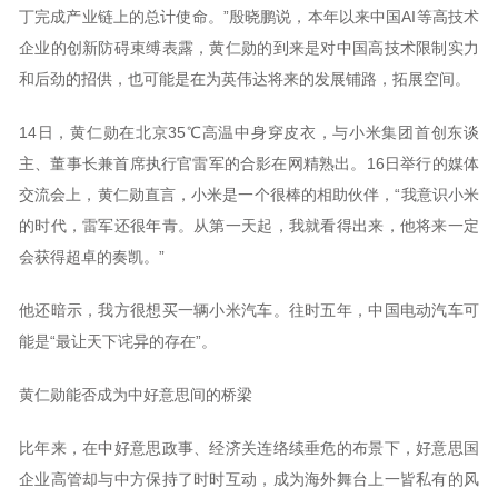
丁完成产业链上的总计使命。”殷晓鹏说，本年以来中国AI等高技术
企业的创新防碍束缚表露，黄仁勋的到来是对中国高技术限制实力
和后劲的招供，也可能是在为英伟达将来的发展铺路，拓展空间。
14日，黄仁勋在北京35℃高温中身穿皮衣，与小米集团首创东谈
主、董事长兼首席执行官雷军的合影在网精熟出。16日举行的媒体
交流会上，黄仁勋直言，小米是一个很棒的相助伙伴，“我意识小米
的时代，雷军还很年青。从第一天起，我就看得出来，他将来一定
会获得超卓的奏凯。”
他还暗示，我方很想买一辆小米汽车。往时五年，中国电动汽车可
能是“最让天下诧异的存在”。
黄仁勋能否成为中好意思间的桥梁
比年来，在中好意思政事、经济关连络续垂危的布景下，好意思国
企业高管却与中方保持了时时互动，成为海外舞台上一皆私有的风