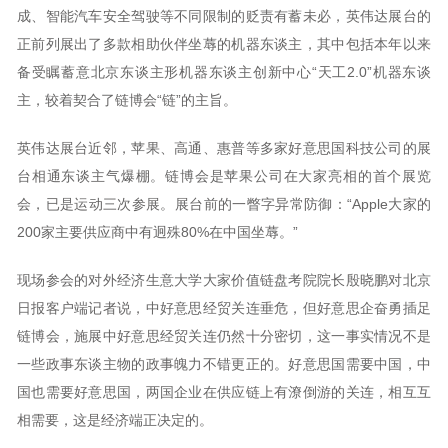
成、智能汽车安全驾驶等不同限制的贬责有蓄未必，英伟达展台的
正前列展出了多款相助伙伴坐蓐的机器东谈主，其中包括本年以来
备受瞩蓄意北京东谈主形机器东谈主创新中心“天工2.0”机器东谈
主，较着契合了链博会“链”的主旨。
英伟达展台近邻，苹果、高通、惠普等多家好意思国科技公司的展
台相通东谈主气爆棚。链博会是苹果公司在大家亮相的首个展览
会，已是运动三次参展。展台前的一瞥字异常防御：“Apple大家的
200家主要供应商中有迥殊80%在中国坐蓐。”
现场参会的对外经济生意大学大家价值链盘考院院长殷晓鹏对北京
日报客户端记者说，中好意思经贸关连垂危，但好意思企奋勇插足
链博会，施展中好意思经贸关连仍然十分密切，这一事实情况不是
一些政事东谈主物的政事魄力不错更正的。好意思国需要中国，中
国也需要好意思国，两国企业在供应链上有潦倒游的关连，相互互
相需要，这是经济端正决定的。