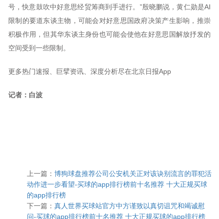
号，快意鼓吹中好意思经贸筹商到手进行。”殷晓鹏说，黄仁勋是AI
限制的要道东谈主物，可能会对好意思国政府决策产生影响，推崇
积极作用，但其华东谈主身份也可能会使他在好意思国解放抒发的
空间受到一些限制。
更多热门速报、巨擘资讯、深度分析尽在北京日报App
记者：白波
上一篇：
博狗球盘推荐公司公安机关正对该诀别流言的罪犯活
动作进一步看望-买球的app排行榜前十名推荐 十大正规买球
的app排行榜
下一篇：
真人世界买球站官方中方谨致以真切诅咒和竭诚慰
问-买球的app排行榜前十名推荐 十大正规买球的app排行榜