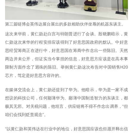
第三届链博会英伟达展台展出的多款相助伙伴坐蓐的机器东谈主。
这次来华前，黄仁勋赴白宫与特朗普进行了会谈。殷晓鹏暗示，黄
仁勋这次来华的行程安排应该得到了好意思国政府的默认。中好意
思经贸筹商正在进行中，好意思国在筹商中作念出一些陈旧。天然
两边并未公开，但证实当今掌捏的信息，好意思方应该是在高本事
限制方面作念了迥殊的陈旧。举例黄仁勋这次布告对中国销售H20
芯片，笃定是好意思方容许的。
在媒体交流会上，黄仁勋还提到了华为。他暗示，华为是一家不成
想议的科技公司，任何鄙薄华为、鄙薄中国制造智力的东谈主，都
极其无邪。对关税问题，他坦言，供应链将不得不作念出调养，“但
咱们会找到贬责观念”。
“以黄仁勋和英伟达在行业中的地位，好意思国应该也但愿开释出信