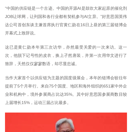
“中国的供应链是一个古迹。中国的开源AI是鼓吹大家起原的催化剂
JOB让球网，让列国和各行业都有契机参与AI立异。”好意思国英伟
达公司首创东谈主兼首席执行官黄仁勋在16日上昼的第三届链博会
开幕式上致辞说。
这已是黄仁勋本年第三次访华，亦然最受关爱的一次来访。这一
次，他脱下记号性的皮衣，换上孑然唐装，并第一次用华文进行了
致辞，天然仅仅寥寥数语，却尽显忠诚。
当作大家首个以供应链为主题的国度级展会，本年的链博会较往年
提前了5个月举行。来自75个国度、地区和海外组织的651家中外企
业和机构中，境外参展商占比达35%。其中好意思国参展商数目较
上届增长15%，运动三届占比最多。